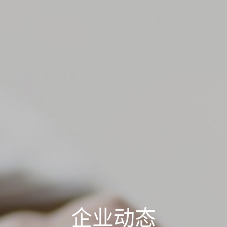
企
业
动
态