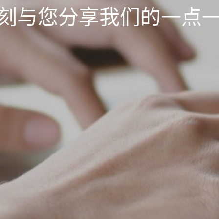
刻
与
您
分
享
我
们
的
一
点