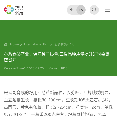
中
EN
Home
International Exhibition
心系食葵产业，保障种子质量,三瑞品种质量提升研讨会紧密召开
心系食葵产业，保障种子质量,三瑞品种质量提升研讨会紧
密召开
Release Time：2025.02.20
Views：1816
是公司育成的籽用西葫芦新品种，长势旺，叶片缺裂明显，
直立短蔓生长，蔓长80-100cm，生长期105天左右。瓜为
高圆形，黄色有条纹，粒长2~2.4cm，粒宽1~1.2cm，单株
结老瓜1-3个。千粒重200克左右，籽粒颗粒饱满，色泽